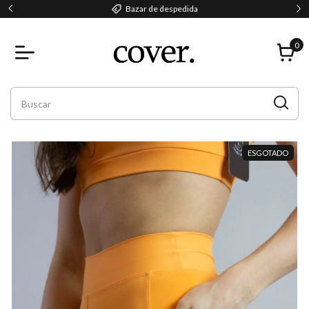
Bazar de despedida
0
ESGOTADO