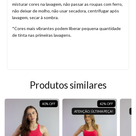
misturar cores na lavagem, não passar as roupas com ferro,
não deixar de molho, não usar secadora, centrifugar após
lavagem, secar à sombra.
*Cores mais vibrantes podem liberar pequena quantidade
de tinta nas primeiras lavagens.
Produtos similares
40
%
OFF
42
%
OFF
ATENÇÃO, ÚLTIMA PEÇA!
AT