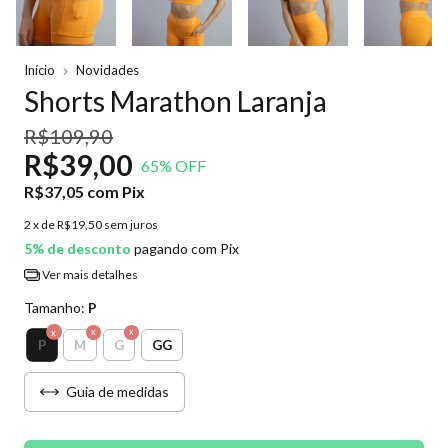
Início
Novidades
Shorts Marathon Laranja
R$109,90
R$39,00
65
% OFF
R$37,05
com
Pix
2
x de
R$19,50
sem juros
5% de desconto
pagando com Pix
Ver mais detalhes
Tamanho:
P
P
M
G
GG
Guia de medidas