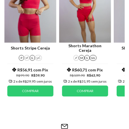
Shorts Marathon
Shorts Stripe Cereja
Sho
Cereja
P
M
G
GG
P
M
G
GG
R$56,91
com
Pix
R$60,71
com
Pix
R$99,90
R$59,90
R$109,90
R$63,90
R$
2
x de
R$29,95
sem juros
2
x de
R$31,95
sem juros
2
x 
COMPRAR
COMPRAR