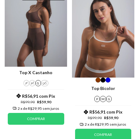
Top X Castanho
P
M
G
GG
Top Bicolor
R$56,91
com
Pix
P
M
G
R$99,90
R$59,90
2
x de
R$29,95
sem juros
R$56,91
com
Pix
R$99,90
R$59,90
COMPRAR
2
x de
R$29,95
sem juros
COMPRAR