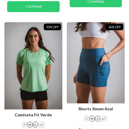
COMPRAR
COMPRAR
33
%
OFF
36
%
OFF
Shorts Sinum Azul
Camiseta Fit Verde
P
M
G
GG
P
M
G
GG