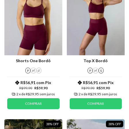
Shorts One Bordô
Top X Bordô
P
M
G
P
M
G
R$56,91
com
Pix
R$56,91
com
Pix
R$99,90
R$59,90
R$99,90
R$59,90
2
x de
R$29,95
sem juros
2
x de
R$29,95
sem juros
COMPRAR
COMPRAR
38
%
OFF
38
%
OFF