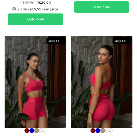
R$59,90
R$39,90
COMPRAR
2
x de
R$19,95
sem juros
COMPRAR
40
%
OFF
40
%
OFF
+3
+3