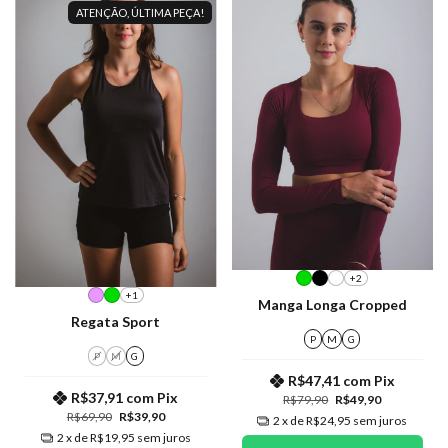
ATENÇÃO, ÚLTIMA PEÇA!
+2
+1
Manga Longa Cropped
Regata Sport
P
M
G
P
M
G
R$47,41
com
Pix
R$37,91
com
Pix
R$79,90
R$49,90
R$69,90
R$39,90
2
x de
R$24,95
sem juros
2
x de
R$19,95
sem juros