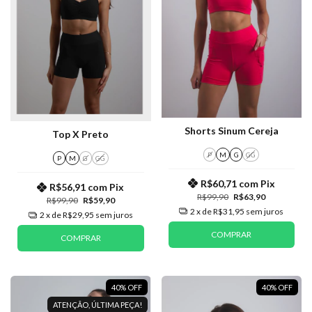
Shorts Sinum Cereja
Top X Preto
P
M
G
GG
P
M
G
GG
R$60,71
com
Pix
R$56,91
com
Pix
R$99,90
R$63,90
R$99,90
R$59,90
2
x de
R$31,95
sem juros
2
x de
R$29,95
sem juros
COMPRAR
COMPRAR
40
%
OFF
40
%
OFF
ATENÇÃO, ÚLTIMA PEÇA!