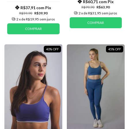
R$60,71
com
Pix
R$99,90
R$63,90
R$37,91
com
Pix
R$59,90
R$39,90
2
x de
R$31,95
sem juros
2
x de
R$19,95
sem juros
COMPRAR
COMPRAR
40
%
OFF
45
%
OFF