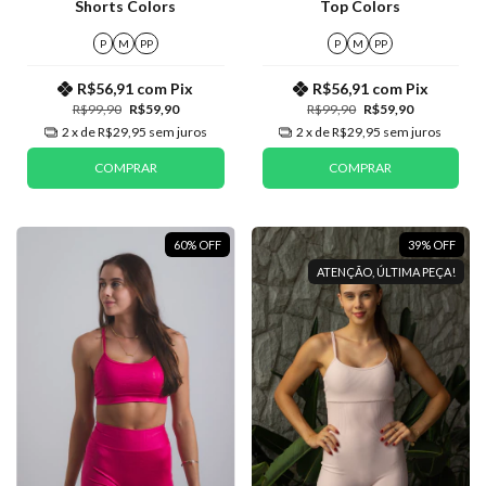
Shorts Colors
Top Colors
P
M
PP
P
M
PP
R$56,91
com
Pix
R$56,91
com
Pix
R$99,90
R$59,90
R$99,90
R$59,90
2
x de
R$29,95
sem juros
2
x de
R$29,95
sem juros
COMPRAR
COMPRAR
60
%
OFF
39
%
OFF
ATENÇÃO, ÚLTIMA PEÇA!