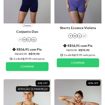
2 cores
Shorts Essence Violeta
Conjunto Duo
P
M
G
GG
P
M
G
GG
R$56,91
com
Pix
R$56,91
com
Pix
R$99,90
R$59,90
R$139,90
R$59,90
2
x de
R$29,95
sem juros
2
x de
R$29,95
sem juros
COMPRAR
COMPRAR
40
%
OFF
40
%
OFF
ATENÇÃO, ÚLTIMA PEÇA!