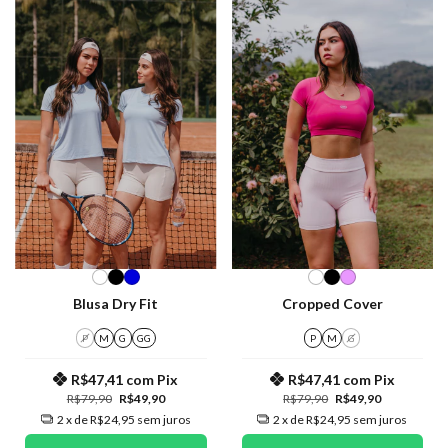
Blusa Dry Fit
Cropped Cover
P
M
G
GG
P
M
G
R$47,41
com
Pix
R$47,41
com
Pix
R$79,90
R$49,90
R$79,90
R$49,90
2
x de
R$24,95
sem juros
2
x de
R$24,95
sem juros