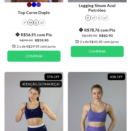
Legging Sinum Azul
Petróleo
Top Curve Duplo
P
M
G
GG
P
M
G
GG
R$78,76
com
Pix
R$56,91
com
Pix
R$149,90
R$82,90
R$99,90
R$59,90
2
x de
R$41,45
sem juros
2
x de
R$29,95
sem juros
COMPRAR
COMPRAR
57
%
OFF
40
%
OFF
ATENÇÃO, ÚLTIMA PEÇA!