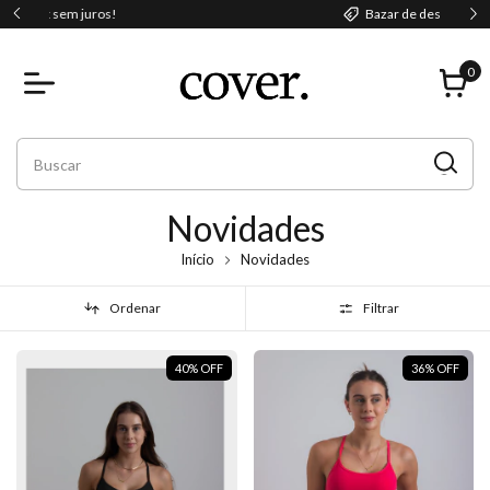
Bazar de despedida
0
Novidades
Início
Novidades
Ordenar
Filtrar
40
%
OFF
36
%
OFF