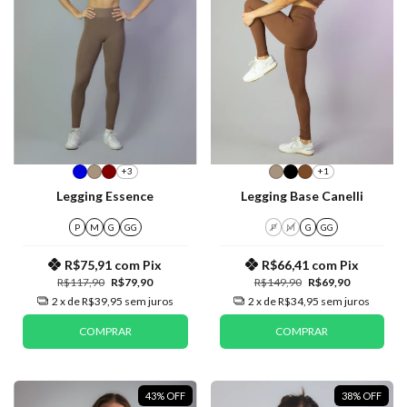
+3
+1
Legging Essence
Legging Base Canelli
P
M
G
GG
P
M
G
GG
R$75,91
com
Pix
R$66,41
com
Pix
R$117,90
R$79,90
R$149,90
R$69,90
2
x de
R$39,95
sem juros
2
x de
R$34,95
sem juros
COMPRAR
COMPRAR
43
%
OFF
38
%
OFF