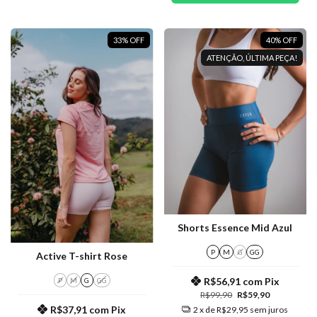
33
%
OFF
40
%
OFF
ATENÇÃO, ÚLTIMA PEÇA!
Shorts Essence Mid Azul
P
M
G
GG
Active T-shirt Rose
R$56,91
com
Pix
P
M
G
GG
R$99,90
R$59,90
R$37,91
com
Pix
2
x de
R$29,95
sem juros