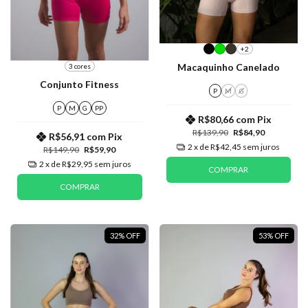
+2
Macaquinho Canelado
3 cores
Conjunto Fitness
P
M
G
P
M
G
PP
R$80,66
com
Pix
R$139,90
R$84,90
R$56,91
com
Pix
2
x de
R$42,45
sem juros
R$149,90
R$59,90
2
x de
R$29,95
sem juros
COMPRAR
COMPRAR
32
%
OFF
53
%
OFF