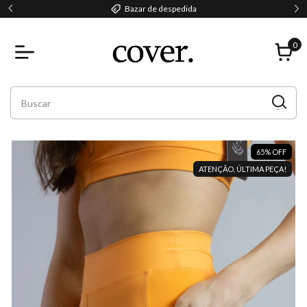
Parcele em até 2x sem juros!
0
65
%
OFF
ATENÇÃO, ÚLTIMA PEÇA!