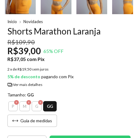
Início
Novidades
Shorts Marathon Laranja
R$109,90
R$39,00
65
% OFF
R$37,05
com
Pix
2
x de
R$19,50
sem juros
5% de desconto
pagando com Pix
Ver mais detalhes
Tamanho:
GG
GG
P
M
G
Guia de medidas