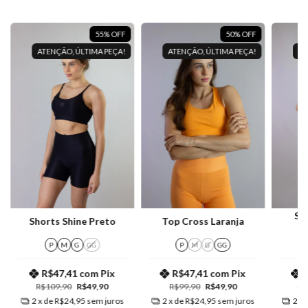
55
%
OFF
50
%
OFF
ATENÇÃO, ÚLTIMA PEÇA!
ATENÇÃO, ÚLTIMA PEÇA!
AT
Sh
Shorts Shine Preto
Top Cross Laranja
P
M
G
GG
P
M
G
GG
R$47,41
com
Pix
R$47,41
com
Pix
R$109,90
R$49,90
R$99,90
R$49,90
R$
2
x de
R$24,95
sem juros
2
x de
R$24,95
sem juros
2
x 