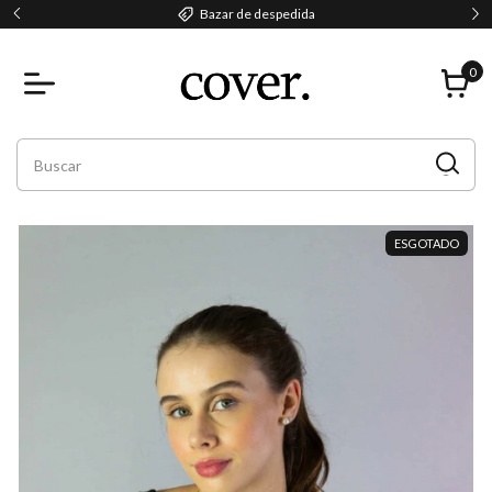
Parcele em até 2x sem juros!
0
ESGOTADO