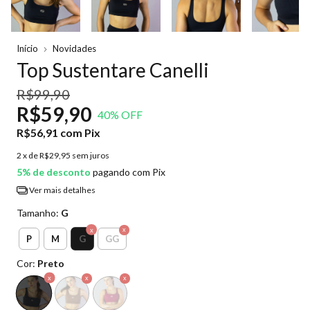
Início
Novidades
Top Sustentare Canelli
R$99,90
R$59,90
40
% OFF
R$56,91
com
Pix
2
x de
R$29,95
sem juros
5% de desconto
pagando com Pix
Ver mais detalhes
Tamanho:
G
G
P
M
GG
Cor:
Preto