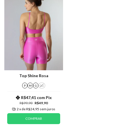
Top Shine Rosa
P
M
G
GG
R$47,41
com
Pix
R$99,90
R$49,90
2
x de
R$24,95
sem juros
COMPRAR