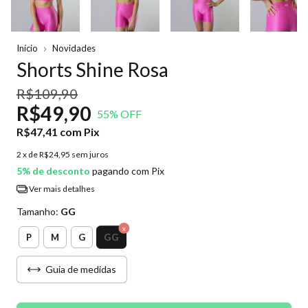
Início
Novidades
Shorts Shine Rosa
R$109,90
R$49,90
55
% OFF
R$47,41
com
Pix
2
x de
R$24,95
sem juros
5% de desconto
pagando com Pix
Ver mais detalhes
Tamanho:
GG
GG
P
M
G
Guia de medidas