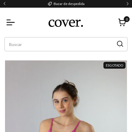
Parcele em até 2x sem juros!
0
ESGOTADO