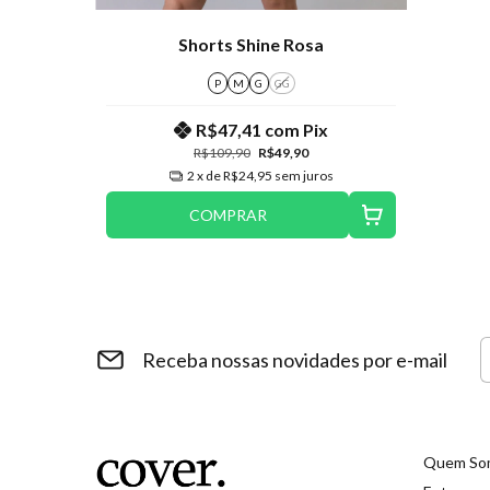
Shorts Shine Rosa
P
M
G
GG
R$47,41
com
Pix
R$109,90
R$49,90
2
x de
R$24,95
sem juros
COMPRAR
Receba nossas novidades por e-mail
Quem So