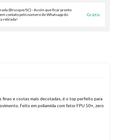
irada (Brusque/SC) - Assim que ficar pronto
Grátis
em contato pelo número de Whatsapp do
a retirada!
 finas e costas mais decotadas, é o top perfeito para
ovimento. Feito em poliamida com fator FPU 50+, zero