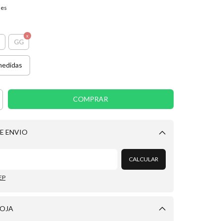
hes
GG
medidas
E ENVIO
Alterar CEP
CALCULAR
EP
LOJA