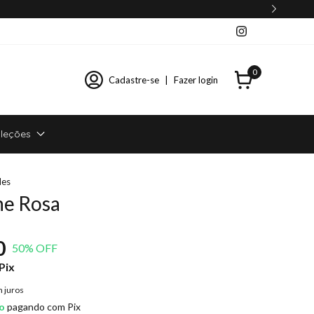
0
Cadastre-se
|
Fazer login
leções
des
ne Rosa
0
50
% OFF
Pix
 juros
o
pagando com Pix