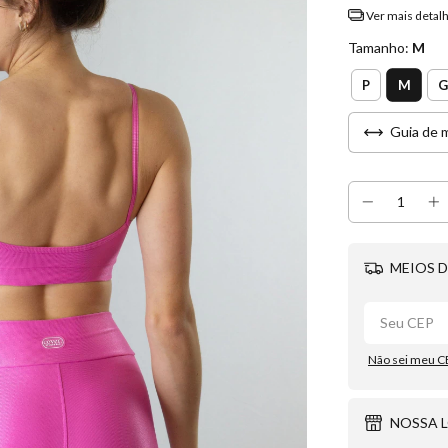
Ver mais detal
Tamanho:
M
M
P
G
Guia de 
MEIOS D
Não sei meu C
NOSSA 