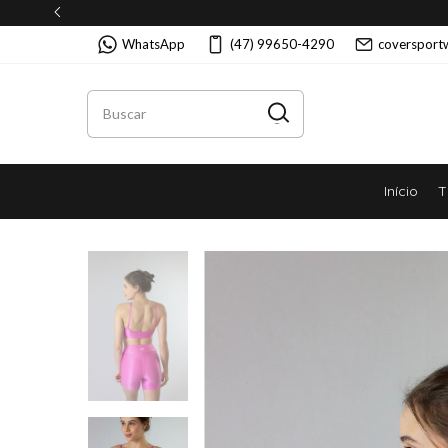
WhatsApp
(47) 99650-4290
coversport
Início
T