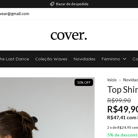
Parcele em até 2x sem juros!
wear@gmail.com
he Last Dance
Coleção Waves
Novidades
Feminino
Co
Início
Novida
50
%
OFF
Top Shi
R$99,90
R$49,9
R$47,41
com
2
x de
R$24,95
sem
5% de descont